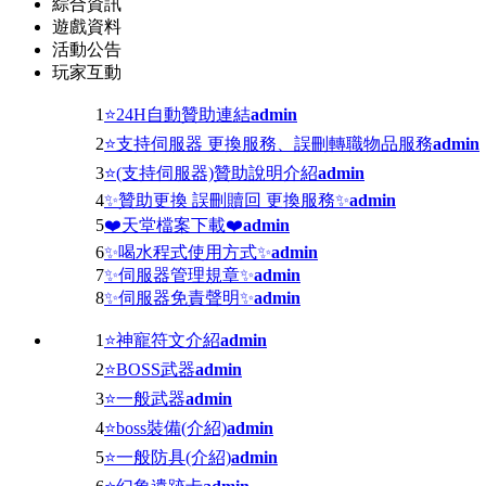
綜合資訊
遊戲資料
活動公告
玩家互動
1
⭐24H自動贊助連結
admin
2
⭐支持伺服器 更換服務、誤刪轉職物品服務
admin
3
⭐(支持伺服器)贊助說明介紹
admin
4
✨贊助更換 誤刪贖回 更換服務✨
admin
5
❤️天堂檔案下載❤️
admin
6
✨喝水程式使用方式✨
admin
7
✨伺服器管理規章✨
admin
8
✨伺服器免責聲明✨
admin
1
⭐神寵符文介紹
admin
2
⭐BOSS武器
admin
3
⭐一般武器
admin
4
⭐boss裝備(介紹)
admin
5
⭐一般防具(介紹)
admin