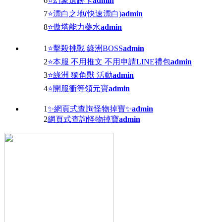
6
⭐幻象遺跡卡
admin
7
⭐漂白之地(快速漂白)
admin
8
⭐傲塔能力藥水
admin
1
⭐擊殺挑戰 綠洲BOSS
admin
2
⭐本服 不用推文 不用申請LINE禮包
admin
3
⭐綠洲 獨角獸 活動
admin
4
⭐開服衝等領元寶
admin
1
✨網頁式查詢怪物掉寶✨
admin
2
網頁式查詢怪物掉寶
admin