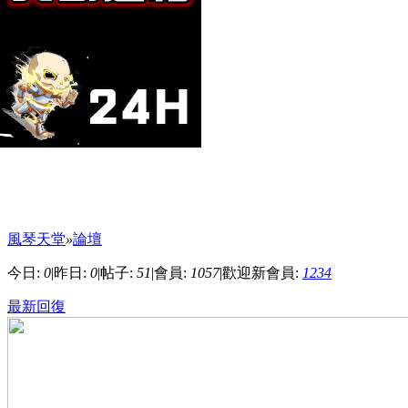
風琴天堂
»
論壇
今日:
0
|
昨日:
0
|
帖子:
51
|
會員:
1057
|
歡迎新會員:
1234
最新回復